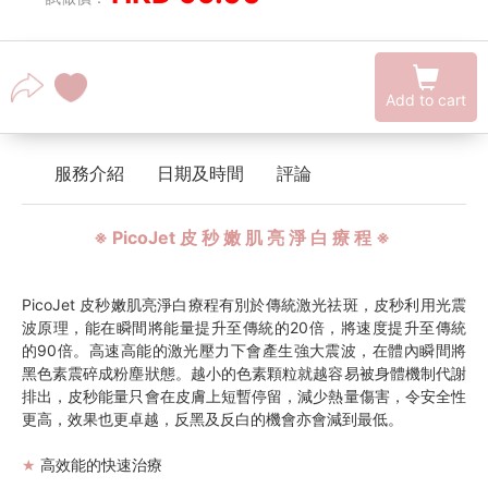
Add to cart
服務介紹
日期及時間
評論
※ PicoJet 皮 秒 嫩 肌 亮 淨 白 療 程 ※
PicoJet 皮秒嫩肌亮淨白療程
有別於傳統激光祛斑，皮秒利用光震
波原理，能在瞬間將能量提升至傳統的20倍，將速度提升至傳統
的90倍。高速高能的激光壓力下會產生強大震波，在體內瞬間將
黑色素震碎成粉塵狀態。越小的色素顆粒就越容易被身體機制代謝
排出，皮秒能量只會在皮膚上短暫停留，減少熱量傷害，令安全性
更高，效果也更卓越，反黑及反白的機會亦會減到最低。
高效能的快速治療
★