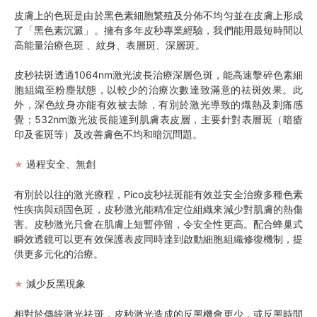
皮膚上的色斑是由於黑色素細胞繁殖及分佈不均匀並在皮膚上形成
了「黑色素沉澱」。擁有多年皮秒專業經驗，我們能用最短時間以
高能量治療色斑 、紋身、表層斑、深層斑。
皮秒祛斑透過1064nm激光波長治療深層色斑，能高速擊碎色素細
胞組織至粉塵狀態，以較少的治療次數達致滿意的祛斑效果。此
外，深色紋身亦能有效被去除，有別於激光導致的熾熱及刺痛感
覺；532nm激光波長能達到肌膚表皮層，主要針對表層斑（暗瘡
印及雀斑等）及改善膚色不均和暗沉問題。
過程安全、無創
★
有別於以往的激光療程，Pico皮秒祛斑能有效並安全治療多種色素
性疾病與頑固色斑，皮秒激光能精准定位組織來減少對肌膚的熱傷
害。皮秒激光只會在肌膚上短暫停留，令安全性更高。配合蜂巢式
瞬效透鏡可以更有效保護表皮同時達到啟動細胞組織修復機制，提
供更多元化的治療。
減少反黑現象
★
相對於傳統激光祛斑，皮秒激光造成的反黑機會更少，或反黑時間