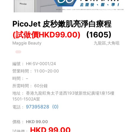
PicoJet ⽪秒嫩肌亮淨⽩療程
(試做價HKD99.00)
(1605)
Maggie Beauty
九龍區,大角咀
編號：
HK-SV-0001/24
營業時間：
11:00~20:00
時間：
–
所需時間：
60分鐘
地址：
香港九龍旺角太子道西193號新世紀廣場1座15樓
1501-1502A室
97395828 (0)
電話：
價格：
HKD 99.00
HKD 99.00
試做價：