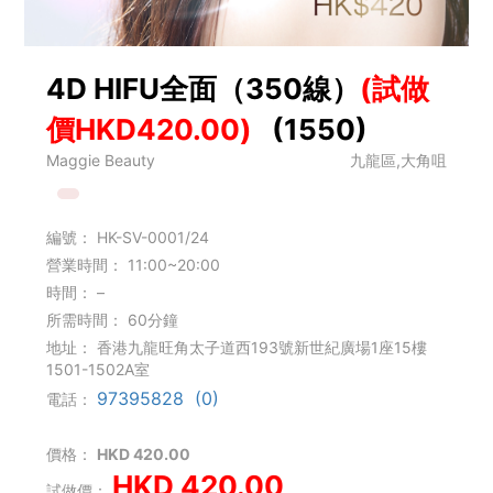
4D HIFU全面（350線）
(試做
價HKD420.00)
(1550)
Maggie Beauty
九龍區,大角咀
編號：
HK-SV-0001/24
營業時間：
11:00~20:00
時間：
–
所需時間：
60分鐘
地址：
香港九龍旺角太子道西193號新世紀廣場1座15樓
1501-1502A室
97395828 (0)
電話：
價格：
HKD 420.00
HKD 420.00
試做價：