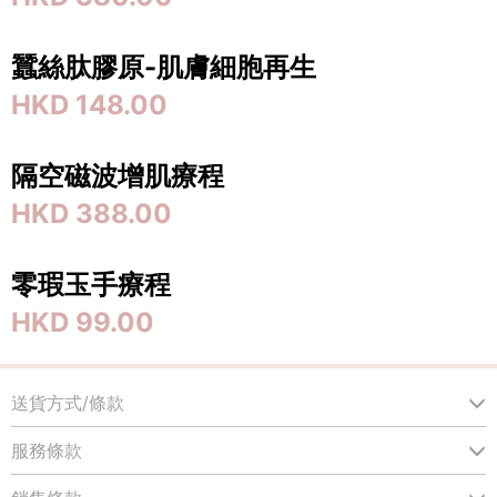
蠶絲肽膠原-肌膚細胞再⽣
HKD 148.00
隔空磁波增肌療程
HKD 388.00
零瑕玉手療程
HKD 99.00
送貨方式/條款
服務條款