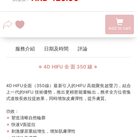
Add to cart
服務介紹
日期及時間
評論
※ 4D HIFU 全 面 350 線 ※
4D HIFU全面（350線）最新引入的HIFU 高能聚焦超聲刀，結合
上一代的HIFU 技術優勢，推出更精密能量輸出，務求全方位密集
式達致長效拉提效果，同時增加皮膚彈性，提升膚質。
功效：
塑造清晰自然輪廓
★
快速V面提拉
★
刺激膠原重組增生，增加肌膚彈性
★