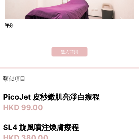
評分
進入商鋪
類似項目
PicoJet ⽪秒嫩肌亮淨⽩療程
HKD 99.00
SL4 旋風噴注煥膚療程
HKD 380.00