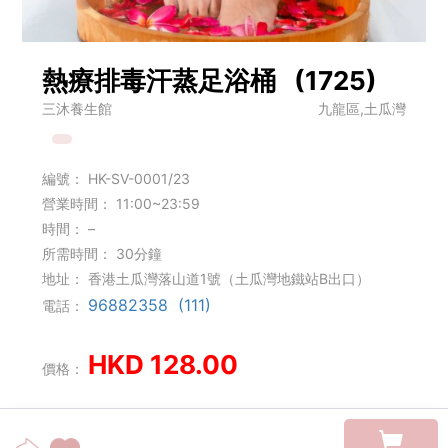
熱療排毒汗蒸足浴桶 (1725)
三沐養生館
九龍區,土瓜灣
編號：
HK-SV-0001/23
營業時間：
11:00~23:59
時間：
–
所需時間：
30分鐘
地址：
香港土瓜灣落山道1號（土瓜灣地鐵站B出口）
96882358 (111)
電話：
HKD 128.00
價格：