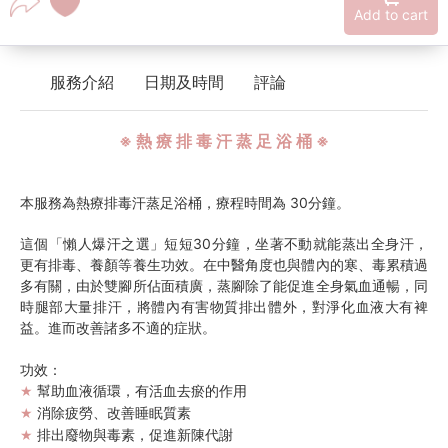
Add to cart
服務介紹
日期及時間
評論
※ 熱 療 排 毒 汗 蒸 足 浴 桶 ※
本服務為熱療排毒汗蒸足浴桶，療程時間為 30分鐘。
這個「懶人爆汗之選」短短30分鐘，坐著不動就能蒸出全身汗，
更有排毒、養顏等養生功效。在中醫角度也與體內的寒、毒累積過
多有關，由於雙腳所佔面積廣，蒸腳除了能促進全身氣血通暢，同
時腿部大量排汗，將體內有害物質排出體外，對淨化血液大有裨
益。進而改善諸多不適的症狀。
功效：
幫助血液循環，有活血去瘀的作用
★
消除疲勞、改善睡眠質素
★
排出廢物與毒素，促進新陳代謝
★